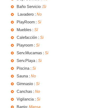
Baño Servicio :
Si
Lavadero :
No
PlayRoom :
Si
Muebles :
SI
Calefacción :
Si
Playroom :
Si
Serv.Mucamas :
Si
Serv.Playa :
Si
Piscina :
Si
Sauna :
No
Gimnasio :
Si
Canchas :
No
Vigilancia :
Si
Barrio:
Mansa