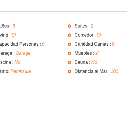
años :
3
Suites :
2
ving :
Si
Comedor :
Si
apacidad Personas :
0
Cantidad Camas :
0
arage :
Garage
Muebles :
si
scina :
No
Sauna :
No
arrio:
Península
Distancia al Mar :
100