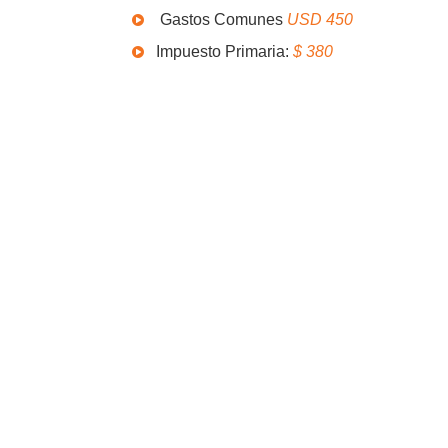
Gastos Comunes
USD 450
Impuesto Primaria:
$ 380
Equipamiento y Amenities
Microondas
L
PRECIOS DE ALQUILER
U$S 6500