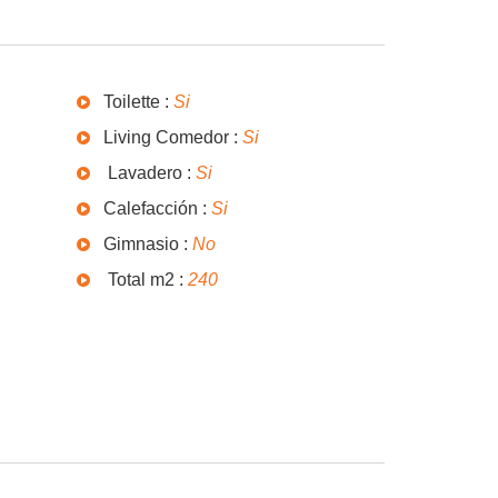
Toilette :
Si
Living Comedor :
Si
Lavadero :
Si
Calefacción :
Si
Gimnasio :
No
Total m2 :
240