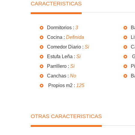
CARACTERISTICAS
Dormitorios :
3
B
Cocina :
Definida
Li
Comedor Diario :
Si
C
Estufa Leña :
Si
G
Parrillero :
Si
Pi
Canchas :
No
B
Propios m2 :
125
OTRAS CARACTERISTICAS