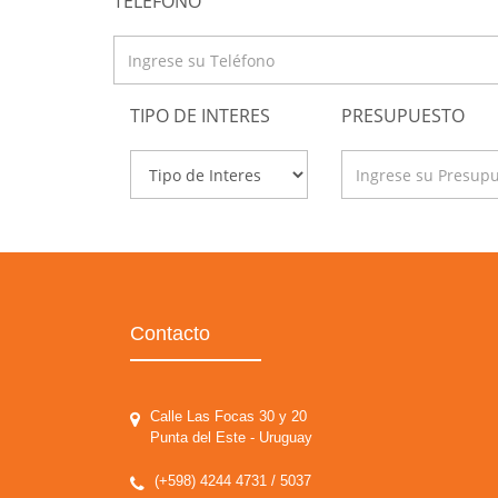
TELÉFONO
TIPO DE INTERES
PRESUPUESTO
Contacto
Calle Las Focas 30 y 20
Punta del Este - Uruguay
(+598) 4244 4731 / 5037