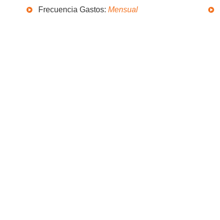
Frecuencia Gastos:
Mensual
avarropas
Freezer
U$S 6000
U$S 450