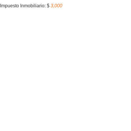
Impuesto Inmobiliario: $
3,000
0
U$S 4000