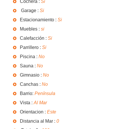
Cochera :
Si
Garage :
Si
Estacionamiento :
Si
Muebles :
si
Calefacción :
Si
Parrillero :
Si
Piscina :
No
Sauna :
No
Gimnasio :
No
Canchas :
No
Barrio:
Península
Vista :
Al Mar
Orientacion :
Este
Distancia al Mar :
0