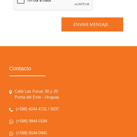
ENVIAR MENSAJE
Contacto
Calle Las Focas 30 y 20
Punta del Este - Uruguay
(+598) 4244 4731 / 5037
(+598) 9944 0184
(+598) 9144 0441