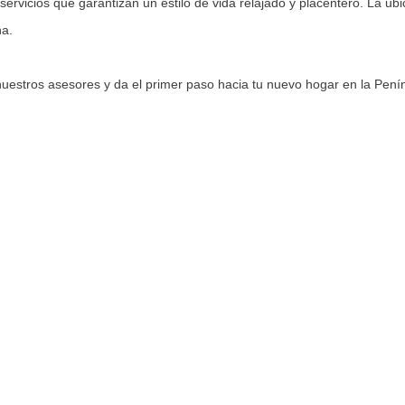
vicios que garantizan un estilo de vida relajado y placentero. La ubic
na.
nuestros asesores y da el primer paso hacia tu nuevo hogar en la Pení
años :
3
Suites :
2
ving :
Si
Comedor :
Si
apacidad Personas :
0
Cantidad Camas :
0
avadero :
Si
Estufa Leña :
No
stacionamiento :
No
Muebles :
NO