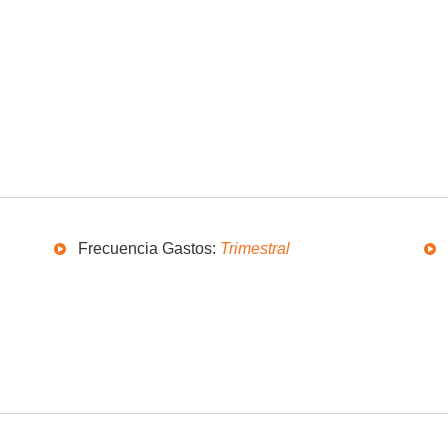
scina :
No
Sauna :
No
arrio:
Península
Vista :
Al Puerto
ropios m2 :
172
Frecuencia Gastos:
Trimestral