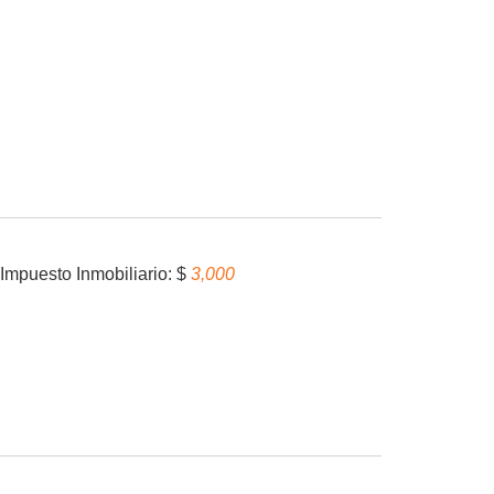
Gimnasio :
No
Distancia al Mar :
0
Impuesto Inmobiliario: $
3,000