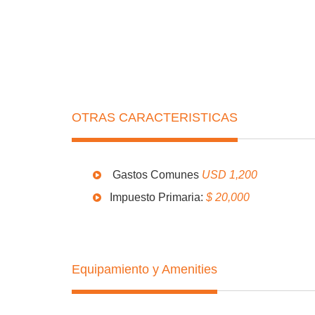
Parrillero :
No
Pi
Canchas :
No
B
Total m2 :
180
P
OTRAS CARACTERISTICAS
Gastos Comunes
USD 1,200
Impuesto Primaria:
$ 20,000
Equipamiento y Amenities