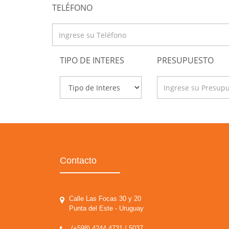
TELÉFONO
TIPO DE INTERES
PRESUPUESTO
Contacto
Calle Las Focas 30 y 20
Punta del Este - Uruguay
(+598) 4244 4731 / 5037