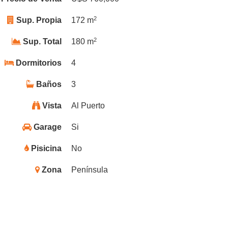
2
Sup. Propia
172 m
2
Sup. Total
180 m
Dormitorios
4
Baños
3
Vista
Al Puerto
Garage
Si
Pisicina
No
Zona
Península