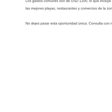
Los gastos comunes son de USD 1200, lo que incluye ser
las mejores playas, restaurantes y comercios de la zo
No dejes pasar esta oportunidad única. Consulta con 
CARACTERISTICAS
Dormitorios :
4
B
Cocina :
Definida
Li
Comedor Diario :
No
C
Baño Servicio :
Si
L
Garage :
Si
E