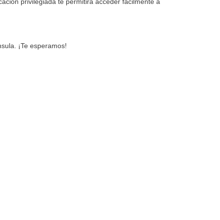
ación privilegiada te permitirá acceder fácilmente a
nsula. ¡Te esperamos!
Toilette :
Si
Living Comedor :
Si
Dep. Servicio :
Si
Cochera :
No
Calefacción :
Calefaccion
Central