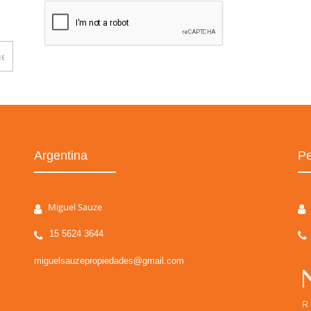
Argentina
Pe
Miguel Sauze
15 5624 3644
miguelsauzepropiedades@gmail.com