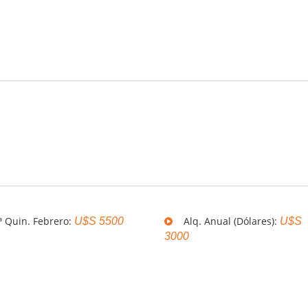
 Quin. Febrero:
Alq. Anual (Dólares):
U$S 5500
U$S
3000