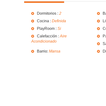
Dormitorios :
2
B
Cocina :
Definida
L
PlayRoom :
Si
C
Calefacción :
Aire
Pa
Acondicionado
S
Barrio:
Mansa
Di
OTRAS CARACTERISTICAS
Gastos Comunes
$ 0
Impuesto Primaria:
$ 0