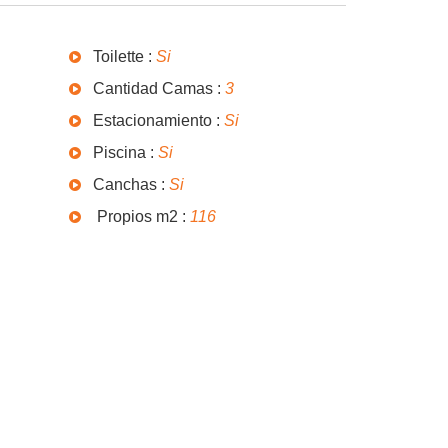
Toilette :
Si
Cantidad Camas :
3
Estacionamiento :
Si
Piscina :
Si
Canchas :
Si
Propios m2 :
116
Impuesto Inmobiliario: $
0