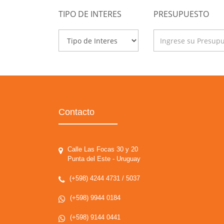
TIPO DE INTERES
PRESUPUESTO
Contacto
Calle Las Focas 30 y 20
Punta del Este - Uruguay
(+598) 4244 4731 / 5037
(+598) 9944 0184
(+598) 9144 0441