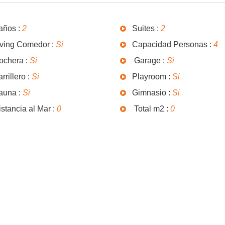
años :
2
Suites :
2
iving Comedor :
Si
Capacidad Personas :
4
ochera :
Si
Garage :
Si
rrillero :
Si
Playroom :
Si
auna :
Si
Gimnasio :
Si
stancia al Mar :
0
Total m2 :
0
Frecuencia Gastos:
Mensual