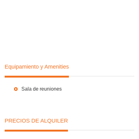
Gastos Comunes
$ 0
Frecuencia Gastos:
Mensual
Impuesto Inmobiliario: $
0
Impuesto Primaria:
$ 0
Equipamiento y Amenities
Sala de reuniones
PRECIOS DE ALQUILER