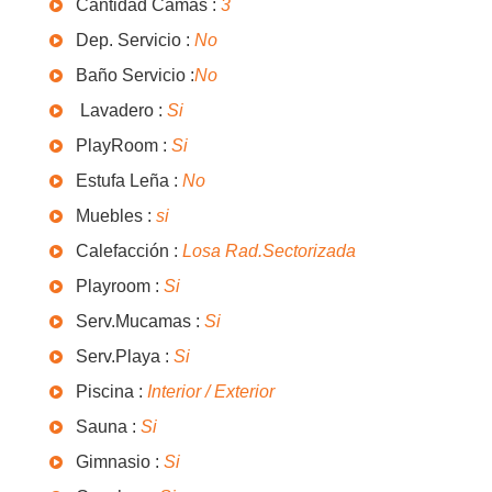
Cantidad Camas :
3
Dep. Servicio :
No
Baño Servicio :
No
Lavadero :
Si
PlayRoom :
Si
Estufa Leña :
No
Muebles :
si
Calefacción :
Losa Rad.Sectorizada
Playroom :
Si
Serv.Mucamas :
Si
Serv.Playa :
Si
Piscina :
Interior / Exterior
Sauna :
Si
Gimnasio :
Si