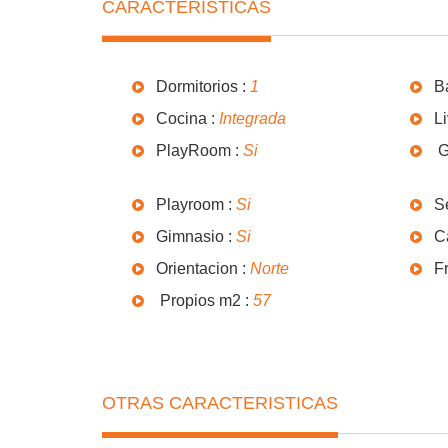
CARACTERISTICAS
Dormitorios :
1
B
Cocina :
Integrada
L
PlayRoom :
Si
G
Playroom :
Si
S
Gimnasio :
Si
C
Orientacion :
Norte
Fr
Propios m2 :
57
OTRAS CARACTERISTICAS