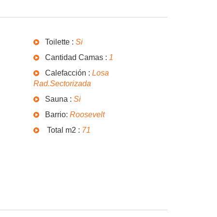
Toilette :
Si
Cantidad Camas :
1
Calefacción :
Losa
Rad.Sectorizada
Sauna :
Si
Barrio:
Roosevelt
Total m2 :
71