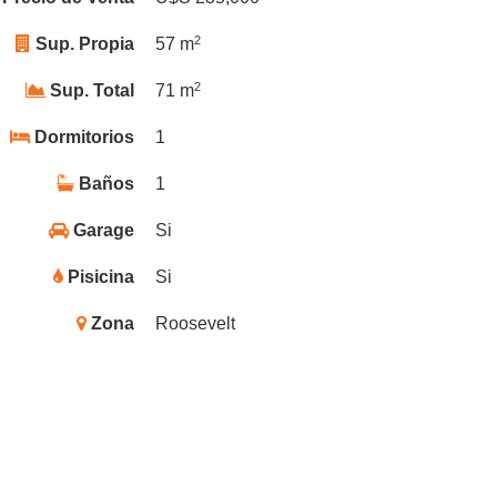
2
Sup. Propia
57 m
2
Sup. Total
71 m
Dormitorios
1
Baños
1
Garage
Si
Pisicina
Si
Zona
Roosevelt