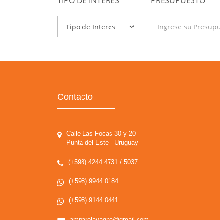
TIPO DE INTERES
PRESUPUESTO
Contacto
Calle Las Focas 30 y 20
Punta del Este - Uruguay
(+598) 4244 4731 / 5037
(+598) 9944 0184
(+598) 9144 0441
amparolavagna@gmail.com