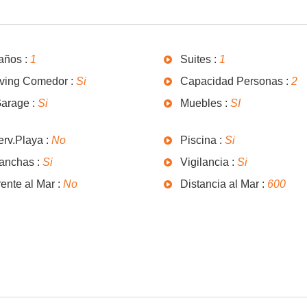
años :
1
Suites :
1
iving Comedor :
Si
Capacidad Personas :
2
arage :
Si
Muebles :
SI
erv.Playa :
No
Piscina :
Si
anchas :
Si
Vigilancia :
Si
ente al Mar :
No
Distancia al Mar :
600