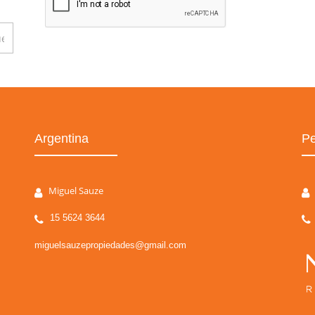
Argentina
Pe
Miguel Sauze
15 5624 3644
miguelsauzepropiedades@gmail.com