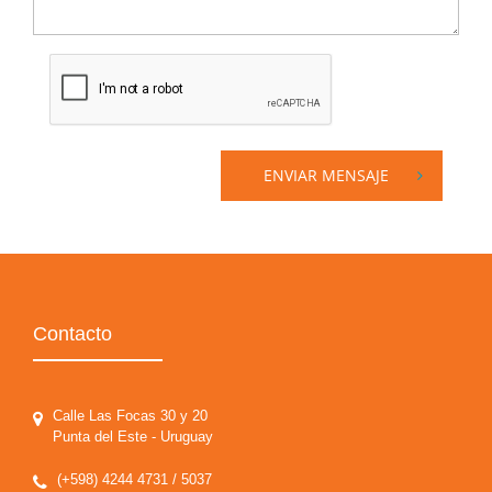
ENVIAR MENSAJE
Contacto
Calle Las Focas 30 y 20
Punta del Este - Uruguay
(+598) 4244 4731 / 5037