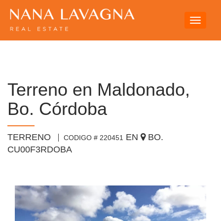
Toggle
navigati
Terreno en Maldonado,
Bo. Córdoba
TERRENO
EN
BO.
CODIGO # 220451
CU00F3RDOBA