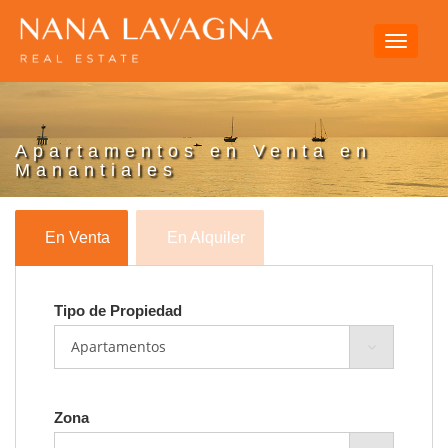
Toggle
navigati
Apartamentos en Venta en
Manantiales
En Venta
En Alquiler
Tipo de Propiedad
Zona