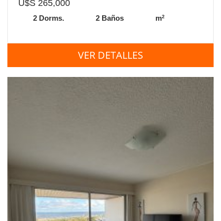
U$S 265,000
2
2 Dorms.
2 Baños
m
VER DETALLES