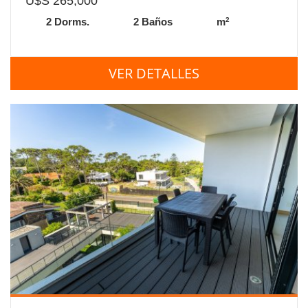
U$S 265,000
2
2 Dorms.
2 Baños
m
VER DETALLES