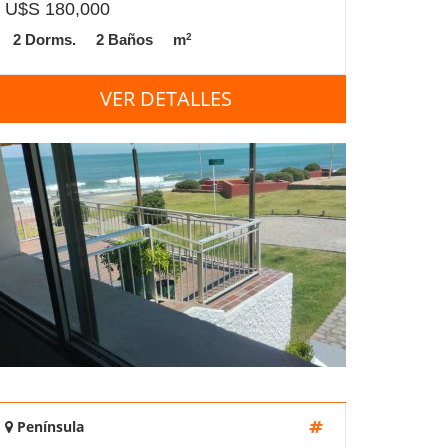
U$S 180,000
2
2 Dorms.
2 Baños
m
VER DETALLES
Península