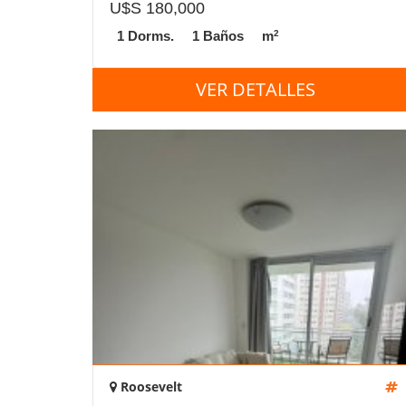
U$S 180,000
2
1 Dorms.
1 Baños
m
VER DETALLES
Roosevelt