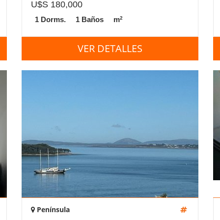
U$S 180,000
2
1 Dorms.
1 Baños
m
VER DETALLES
Península