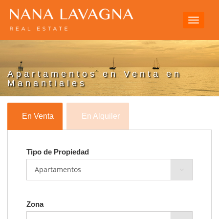
Toggle
navigati
Apartamentos en Venta en
Manantiales
En Venta
En Alquiler
Tipo de Propiedad
Zona