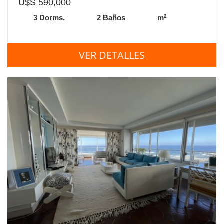
U$S 590,000
2
3 Dorms.
2 Baños
m
VER DETALLES