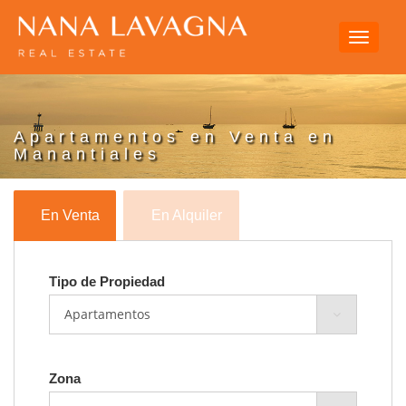
Toggle
navigati
Apartamentos en Venta en
Manantiales
En Venta
En Alquiler
Tipo de Propiedad
Zona