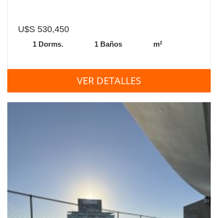
U$S 530,450
2
1 Dorms.
1 Baños
m
VER DETALLES