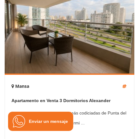
Mansa
Apartamento en Venta 3 Dormitorios Alexander
Boulevard
Ubicado en una de las zonas más codiciadas de Punta del
Enviar un mensaje
Este, este apartamento de 3 dormi ...