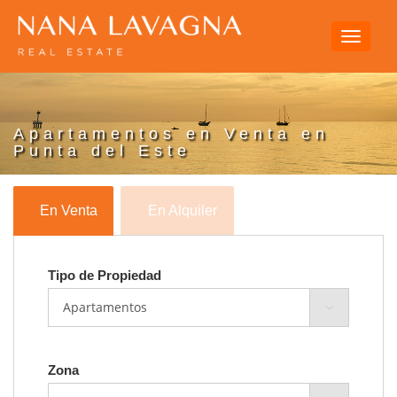
Toggle
navigati
Apartamentos en Venta en
Punta del Este
En Venta
En Alquiler
Tipo de Propiedad
Zona