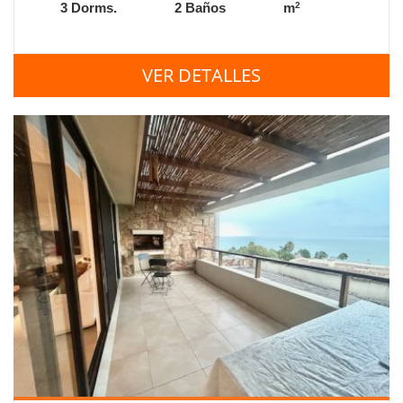
2
3 Dorms.
2 Baños
m
VER DETALLES