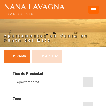
Toggle
navigati
Apartamentos en Venta en
Punta del Este
En Venta
En Alquiler
Tipo de Propiedad
Zona