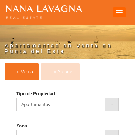
Toggle
navigati
Apartamentos en Venta en
Punta del Este
En Venta
En Alquiler
Tipo de Propiedad
Zona