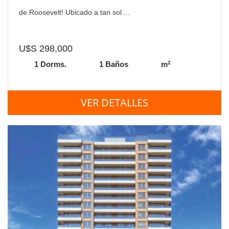
de Roosevelt! Ubicado a tan sol ...
U$S 298,000
2
1 Dorms.
1 Baños
m
VER DETALLES