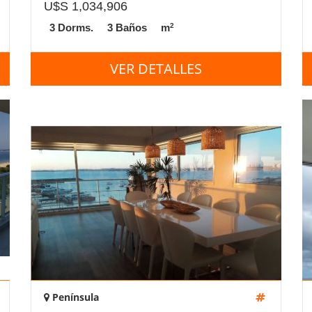
U$S 1,034,906
2
3 Dorms.
3 Baños
m
VER DETALLES
Península