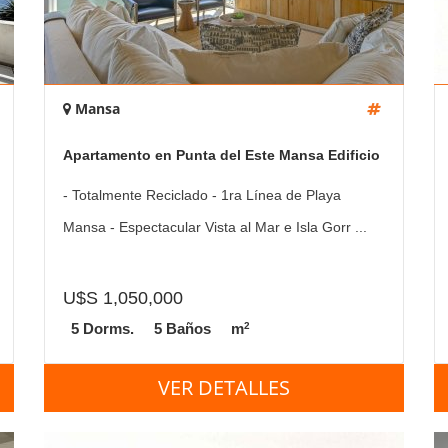
Mansa
Apartamento en Punta del Este Mansa Edificio
Tequendama II 4 Dormitorios Parrillero Propio
- Totalmente Reciclado - 1ra Línea de Playa
Mansa - Espectacular Vista al Mar e Isla Gorr ...
U$S 1,050,000
2
5 Dorms.
5 Baños
m
VER DETALLES