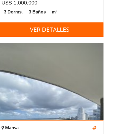
U$S 1,000,000
2
3 Dorms.
3 Baños
m
VER DETALLES
Mansa