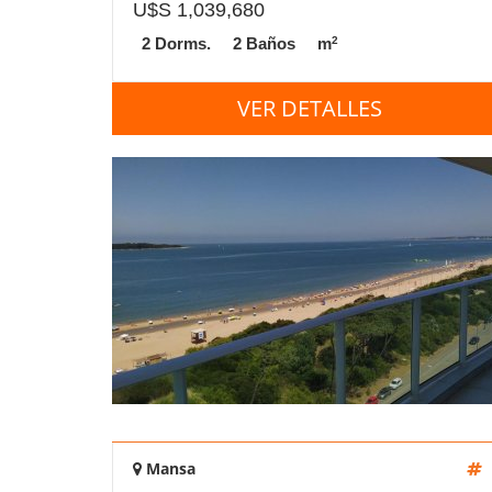
U$S 1,039,680
2
2 Dorms.
2 Baños
m
VER DETALLES
Mansa