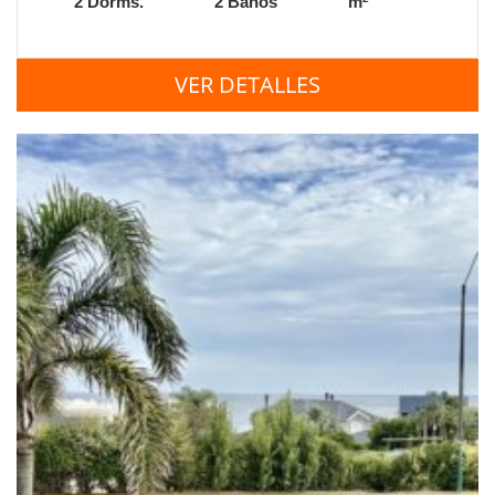
2 Dorms.
2 Baños
m
VER DETALLES