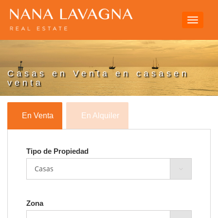
Toggle
navigati
Casas en Venta en casasen
venta
En Venta
En Alquiler
Tipo de Propiedad
Zona