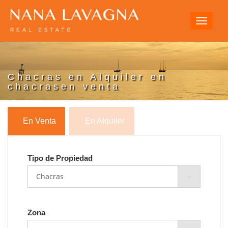
Toggle
navigati
Chacras en Alquiler en
chacrasen venta
En Venta
En Alquiler
Tipo de Propiedad
Zona