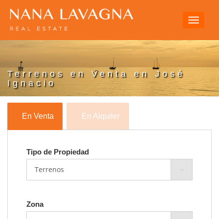
Toggle
navigati
Terrenos en Venta en José
Ignacio
En Venta
En Alquiler
Tipo de Propiedad
Zona