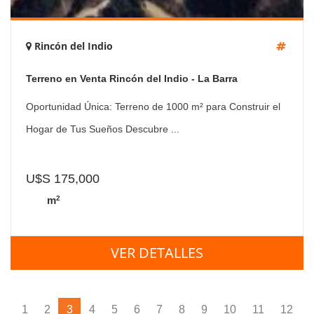
Rincón del Indio
Terreno en Venta Rincón del Indio - La Barra
Oportunidad Única: Terreno de 1000 m² para Construir el
Hogar de Tus Sueños Descubre ...
U$S 175,000
2
m
VER DETALLES
1
2
3
4
5
6
7
8
9
10
11
12