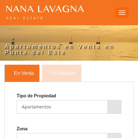
Toggle
navigati
Apartamentos en Venta en
Punta del Este
En Venta
En Alquiler
Tipo de Propiedad
Zona